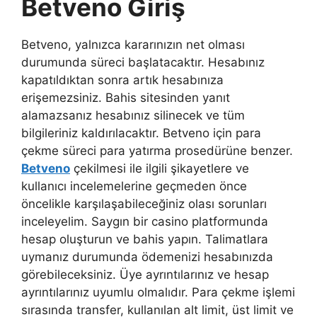
Betveno Giriş
Betveno, yalnızca kararınızın net olması
durumunda süreci başlatacaktır. Hesabınız
kapatıldıktan sonra artık hesabınıza
erişemezsiniz. Bahis sitesinden yanıt
alamazsanız hesabınız silinecek ve tüm
bilgileriniz kaldırılacaktır. Betveno için para
çekme süreci para yatırma prosedürüne benzer.
Betveno
çekilmesi ile ilgili şikayetlere ve
kullanıcı incelemelerine geçmeden önce
öncelikle karşılaşabileceğiniz olası sorunları
inceleyelim. Saygın bir casino platformunda
hesap oluşturun ve bahis yapın. Talimatlara
uymanız durumunda ödemenizi hesabınızda
görebileceksiniz. Üye ayrıntılarınız ve hesap
ayrıntılarınız uyumlu olmalıdır. Para çekme işlemi
sırasında transfer, kullanılan alt limit, üst limit ve