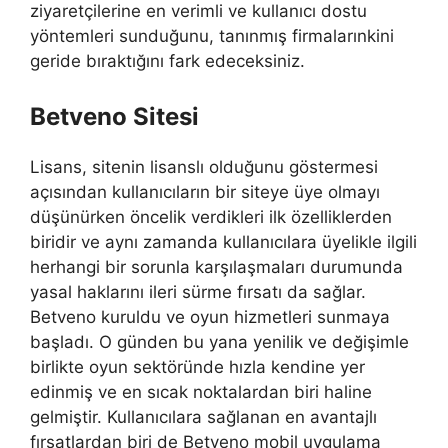
ziyaretçilerine en verimli ve kullanıcı dostu
yöntemleri sunduğunu, tanınmış firmalarınkini
geride bıraktığını fark edeceksiniz.
Betveno Sitesi
Lisans, sitenin lisanslı olduğunu göstermesi
açısından kullanıcıların bir siteye üye olmayı
düşünürken öncelik verdikleri ilk özelliklerden
biridir ve aynı zamanda kullanıcılara üyelikle ilgili
herhangi bir sorunla karşılaşmaları durumunda
yasal haklarını ileri sürme fırsatı da sağlar.
Betveno kuruldu ve oyun hizmetleri sunmaya
başladı. O günden bu yana yenilik ve değişimle
birlikte oyun sektöründe hızla kendine yer
edinmiş ve en sıcak noktalardan biri haline
gelmiştir. Kullanıcılara sağlanan en avantajlı
fırsatlardan biri de Betveno mobil uygulama