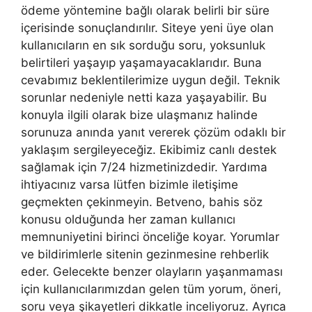
ödeme yöntemine bağlı olarak belirli bir süre
içerisinde sonuçlandırılır. Siteye yeni üye olan
kullanıcıların en sık sorduğu soru, yoksunluk
belirtileri yaşayıp yaşamayacaklarıdır. Buna
cevabımız beklentilerimize uygun değil. Teknik
sorunlar nedeniyle netti kaza yaşayabilir. Bu
konuyla ilgili olarak bize ulaşmanız halinde
sorunuza anında yanıt vererek çözüm odaklı bir
yaklaşım sergileyeceğiz. Ekibimiz canlı destek
sağlamak için 7/24 hizmetinizdedir. Yardıma
ihtiyacınız varsa lütfen bizimle iletişime
geçmekten çekinmeyin. Betveno, bahis söz
konusu olduğunda her zaman kullanıcı
memnuniyetini birinci önceliğe koyar. Yorumlar
ve bildirimlerle sitenin gezinmesine rehberlik
eder. Gelecekte benzer olayların yaşanmaması
için kullanıcılarımızdan gelen tüm yorum, öneri,
soru veya şikayetleri dikkatle inceliyoruz. Ayrıca