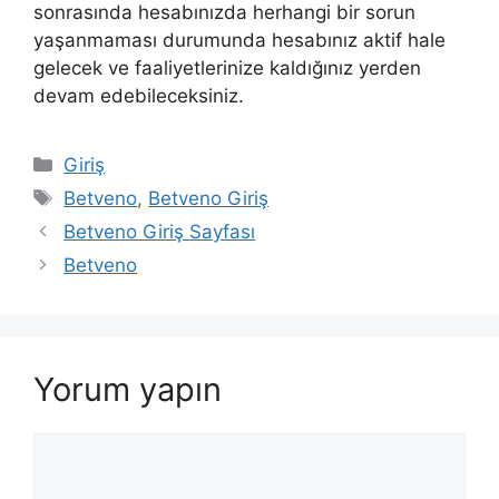
sonrasında hesabınızda herhangi bir sorun
yaşanmaması durumunda hesabınız aktif hale
gelecek ve faaliyetlerinize kaldığınız yerden
devam edebileceksiniz.
Kategoriler
Giriş
Etiketler
Betveno
,
Betveno Giriş
Betveno Giriş Sayfası
Betveno
Yorum yapın
Yorum