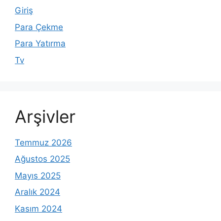
Giriş
Para Çekme
Para Yatırma
Tv
Arşivler
Temmuz 2026
Ağustos 2025
Mayıs 2025
Aralık 2024
Kasım 2024