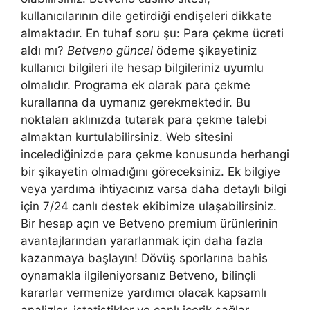
kullanıcılarının dile getirdiği endişeleri dikkate
almaktadır. En tuhaf soru şu: Para çekme ücreti
aldı mı?
Betveno güncel
ödeme şikayetiniz
kullanıcı bilgileri ile hesap bilgileriniz uyumlu
olmalıdır. Programa ek olarak para çekme
kurallarına da uymanız gerekmektedir. Bu
noktaları aklınızda tutarak para çekme talebi
almaktan kurtulabilirsiniz. Web sitesini
incelediğinizde para çekme konusunda herhangi
bir şikayetin olmadığını göreceksiniz. Ek bilgiye
veya yardıma ihtiyacınız varsa daha detaylı bilgi
için 7/24 canlı destek ekibimize ulaşabilirsiniz.
Bir hesap açın ve Betveno premium ürünlerinin
avantajlarından yararlanmak için daha fazla
kazanmaya başlayın! Dövüş sporlarına bahis
oynamakla ilgileniyorsanız Betveno, bilinçli
kararlar vermenize yardımcı olacak kapsamlı