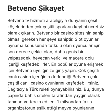
Betveno Şikayet
Betveno tv hizmeti aracılığıyla dünyanın çeşitli
köşelerinden çok çeşitli sporların keyfini ücretsiz
olarak çıkarın. Betveno bir casino sitesinin sahip
olması gereken her şeye sahiptir. Slot oyunları
oynama konusunda tutkulu olan oyuncular için
son derece çekici olan, daha geniş bir
yelpazedeki heyecan verici ve macera dolu
içeriği keşfedebilirler. En popüler oyuna erişmek
için Betveno üyeliğinize giriş yapın. Çok çeşitli
canlı casino içeriğinin derlendiği Betveno çok
çeşitli canlı casino oyunlarını keşfedebilirsiniz.
Dağıtıcıyla Türk ruleti oynayabilirsiniz. Bu, dünya
çapında bahis siteleri tarafından yaygın olarak
tanınan ve tercih edilen, 1 milyondan fazla
organizatörün eşlik ettiği meyve oyunlarının