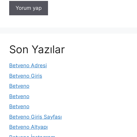
Son Yazılar
Betveno Adresi
Betveno Giriş
Betveno
Betveno
Betveno
Betveno Giriş Sayfası
Betveno Altyapı