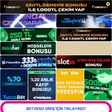
×
BETVENO GİRİŞ İÇİN TIKLAYINIZ!