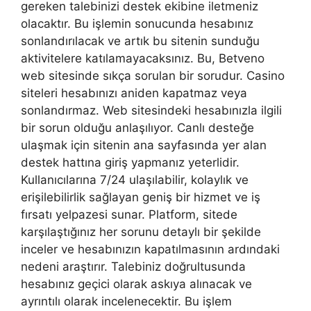
gereken talebinizi destek ekibine iletmeniz
olacaktır. Bu işlemin sonucunda hesabınız
sonlandırılacak ve artık bu sitenin sunduğu
aktivitelere katılamayacaksınız. Bu, Betveno
web sitesinde sıkça sorulan bir sorudur. Casino
siteleri hesabınızı aniden kapatmaz veya
sonlandırmaz. Web sitesindeki hesabınızla ilgili
bir sorun olduğu anlaşılıyor. Canlı desteğe
ulaşmak için sitenin ana sayfasında yer alan
destek hattına giriş yapmanız yeterlidir.
Kullanıcılarına 7/24 ulaşılabilir, kolaylık ve
erişilebilirlik sağlayan geniş bir hizmet ve iş
fırsatı yelpazesi sunar. Platform, sitede
karşılaştığınız her sorunu detaylı bir şekilde
inceler ve hesabınızın kapatılmasının ardındaki
nedeni araştırır. Talebiniz doğrultusunda
hesabınız geçici olarak askıya alınacak ve
ayrıntılı olarak incelenecektir. Bu işlem