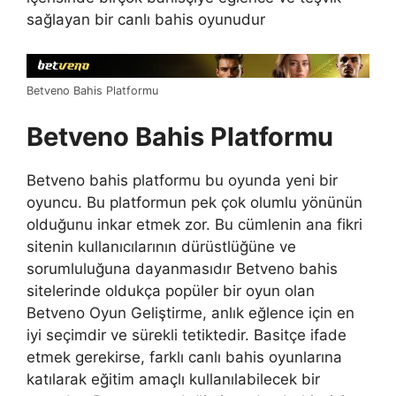
sağlayan bir canlı bahis oyunudur
Betveno Bahis Platformu
Betveno Bahis Platformu
Betveno bahis platformu bu oyunda yeni bir
oyuncu. Bu platformun pek çok olumlu yönünün
olduğunu inkar etmek zor. Bu cümlenin ana fikri
sitenin kullanıcılarının dürüstlüğüne ve
sorumluluğuna dayanmasıdır Betveno bahis
sitelerinde oldukça popüler bir oyun olan
Betveno Oyun Geliştirme, anlık eğlence için en
iyi seçimdir ve sürekli tetiktedir. Basitçe ifade
etmek gerekirse, farklı canlı bahis oyunlarına
katılarak eğitim amaçlı kullanılabilecek bir