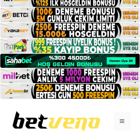
İçeriğe
atla
Menü