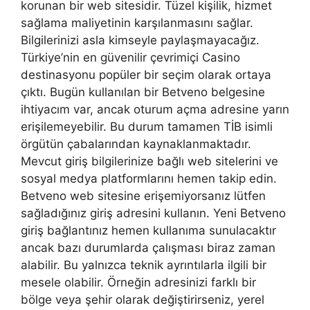
korunan bir web sitesidir. Tüzel kişilik, hizmet
sağlama maliyetinin karşılanmasını sağlar.
Bilgilerinizi asla kimseyle paylaşmayacağız.
Türkiye’nin en güvenilir çevrimiçi Casino
destinasyonu popüler bir seçim olarak ortaya
çıktı. Bugün kullanılan bir Betveno belgesine
ihtiyacım var, ancak oturum açma adresine yarın
erişilemeyebilir. Bu durum tamamen TİB isimli
örgütün çabalarından kaynaklanmaktadır.
Mevcut giriş bilgilerinize bağlı web sitelerini ve
sosyal medya platformlarını hemen takip edin.
Betveno web sitesine erişemiyorsanız lütfen
sağladığınız giriş adresini kullanın. Yeni Betveno
giriş bağlantınız hemen kullanıma sunulacaktır
ancak bazı durumlarda çalışması biraz zaman
alabilir. Bu yalnızca teknik ayrıntılarla ilgili bir
mesele olabilir. Örneğin adresinizi farklı bir
bölge veya şehir olarak değiştirirseniz, yerel