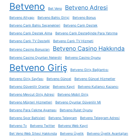
Betveno
Betveno Adresi
Bet Veno
Betveno Altyapı
Betveno Bahis Girişi
Betveno Bonus
Betveno Canlı Bahis Seçenekleri
Betveno Canlı Destek
Betveno Canlı Destek Alma
Betveno Canlı Desteğinde Para Yatırma
Betveno Canlı TV Desteği
Betveno Canlı TV Hizmeti
Betveno Casino Hakkında
Betveno Casino Bonusları
Betveno Casino Oyunları Nelerdir
Betveno Casino Oyunu
Betveno Giriş
Betveno Giriş Bağlantısı
Betveno Giriş Sayfası
Betveno Güncel
Betveno Güncel Hizmetler
Betveno Güvenilir Oranlar
Betveno Kayıt
Betveno Kullanıcı Kazancı
Betveno Mevcut Giriş Adresi
Betveno Mobil Giriş
Betveno Müşteri Hizmetleri
Betveno Oyunlar Güvenilir Mi
Betveno Para Çekme Aşaması
Betveno Rulet Oyunu
Betveno Spor Bahisleri
Betveno Telegram
Betveno Telegram Adresi
Betveno Tv
Betveno Twitter
Betveno Web Kayıt
Bet Veno Web Sitesi Hakkında
Betveno Üyelik
Betveno Üyelik Avantajları