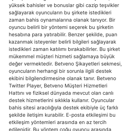
yüksek bahisler ve bonuslar gibi cazip teşvikler
sağlayarak oyuncuların bu şirkete istedikleri
zaman bahis oynamalarına olanak tanıyor. Bir
oyuncu belirli bir yöntemi seçerek bu şirketin
hesabına para yatırabilir. Benzer şekilde, puan
kazanmak isteyenler belirli bilgileri sağlayarak
istedikleri zaman katılımı bırakabilirler. Bu şirket
mükemmel müşteri hizmeti sağlamaya büyük
değer vermektedir. Betveno Şikayetleri sekmesi,
oyuncuların herhangi bir sorunla ilgili destek
ekibini bilgilendirmesine olanak tanır. Betveno
Twitter Player, Betveno Müşteri Hizmetleri
Hattını ve fiziksel dünyada mevcut olan canlı
destek hizmetlerini sıklıkla kullanır. Oyuncular
bahis sitesi aracılığıyla destek ekibiyle üç farklı
şekilde iletişim kurabilir. E-posta etkileşimi bu
etkileşim yöntemleri arasında en az tercih
edilenidir. Bu yöntem çoğu oyuncu arasında