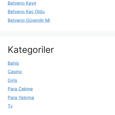
Betveno Kayıt
Betveno Kaç Oldu
Betveno Güvenilir Mi
Kategoriler
Bahis
Casino
Giriş
Para Çekme
Para Yatırma
Tv