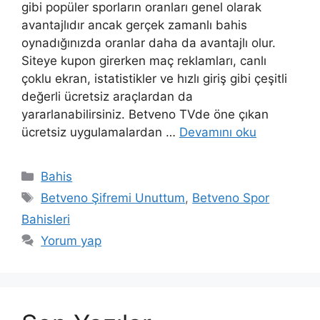
gibi popüler sporların oranları genel olarak
avantajlıdır ancak gerçek zamanlı bahis
oynadığınızda oranlar daha da avantajlı olur.
Siteye kupon girerken maç reklamları, canlı
çoklu ekran, istatistikler ve hızlı giriş gibi çeşitli
değerli ücretsiz araçlardan da
yararlanabilirsiniz. Betveno TVde öne çıkan
ücretsiz uygulamalardan …
Devamını oku
Kategoriler
Bahis
Etiketler
Betveno Şifremi Unuttum
,
Betveno Spor
Bahisleri
Yorum yap