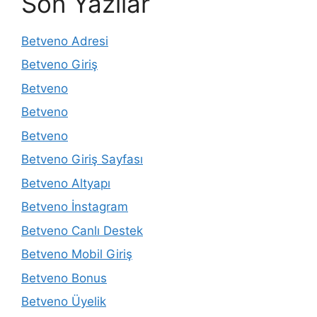
Son Yazılar
Betveno Adresi
Betveno Giriş
Betveno
Betveno
Betveno
Betveno Giriş Sayfası
Betveno Altyapı
Betveno İnstagram
Betveno Canlı Destek
Betveno Mobil Giriş
Betveno Bonus
Betveno Üyelik