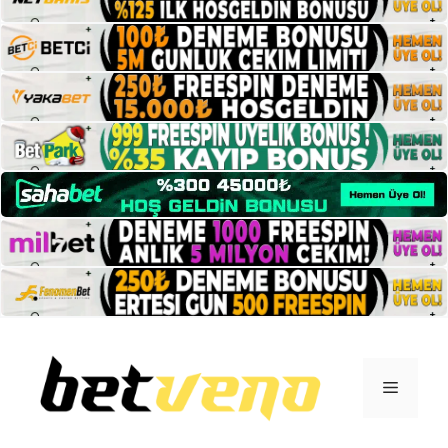
İçeriğe
atla
Menü