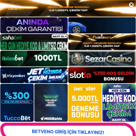
×
BETVENO GİRİŞ İÇİN TIKLAYINIZ!