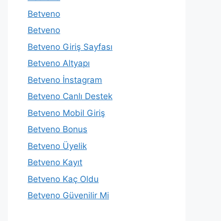
Betveno
Betveno
Betveno Giriş Sayfası
Betveno Altyapı
Betveno İnstagram
Betveno Canlı Destek
Betveno Mobil Giriş
Betveno Bonus
Betveno Üyelik
Betveno Kayıt
Betveno Kaç Oldu
Betveno Güvenilir Mi