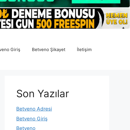
veno Giriş
Betveno Şikayet
İletişim
Son Yazılar
Betveno Adresi
Betveno Giriş
Betveno