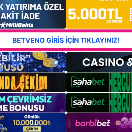
BETVENO GİRİŞ İÇİN TIKLAYINIZ!